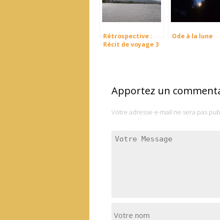
Rétrospective :
Ode à la lune
Récit de voyage 3
Apportez un commenta
Votre adresse e-mail ne sera pas pub