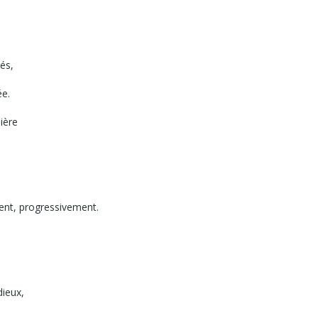
és,
ée.
ière
ent, progressivement.
dieux,